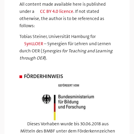
All content made available here is published
under a
CC BY 4.0 licence
. If not stated
otherwise, the author is to be referenced as
follows:
Tobias Steiner, Universität Hamburg for
SynLLOER
– Synergien für Lehren und Lernen
durch OER (
Synergies for Teaching and Learning
through OER
).
FÖRDERHINWEIS
Dieses Vorhaben wurde bis 30.06.2018 aus
Mitteln des BMBF unter dem Förderkennzeichen