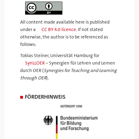
All content made available here is published
under a
CC BY 4.0 licence
. If not stated
otherwise, the author is to be referenced as
follows:
Tobias Steiner, Universität Hamburg for
SynLLOER
– Synergien für Lehren und Lernen
durch OER (
Synergies for Teaching and Learning
through OER
).
FÖRDERHINWEIS