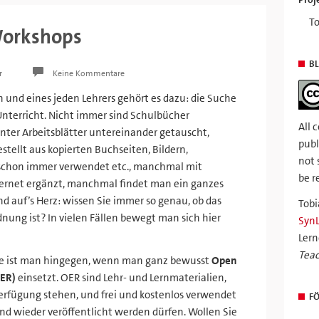
To
Workshops
BL
r
Keine Kommentare
n und eines jeden Lehrers gehört es dazu: die Suche
Unterricht. Nicht immer sind Schulbücher
All 
ter Arbeitsblätter untereinander getauscht,
publ
ellt aus kopierten Buchseiten, Bildern,
not 
schon immer verwendet etc., manchmal mit
be r
ernet ergänzt, manchmal findet man ein ganzes
d auf’s Herz: wissen Sie immer so genau, ob das
Tobi
dnung ist? In vielen Fällen bewegt man sich hier
Syn
Lern
Teac
ite ist man hingegen, wenn man ganz bewusst
Open
OER)
einsetzt. OER sind Lehr- und Lernmaterialien,
Verfügung stehen, und frei und kostenlos verwendet
F
nd wieder veröffentlicht werden dürfen. Wollen Sie