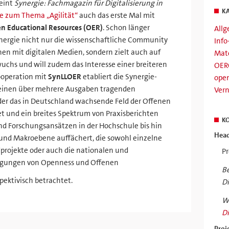
heint
Synergie: Fachmagazin für Digitalisierung in
K
be zum Thema „Agilität“
auch das erste Mal mit
n Educational Resources (OER)
. Schon länger
All
nergie nicht nur die wissenschaftliche Community
Info
en mit digitalen Medien, sondern zielt auch auf
Mate
chs und will zudem das Interesse einer breiteren
OER
ooperation mit
SynLLOER
etabliert die Synergie-
ope
einen über mehrere Ausgaben tragenden
Ver
r das in Deutschland wachsende Feld der Offenen
t und ein breites Spektrum von Praxisberichten
K
und Forschungsansätzen in der Hochschule bis hin
Head
 und Makroebene auffächert, die sowohl einzelne
dprojekte oder auch die nationalen und
Pr
ngungen von Openness und Offenen
Be
pektivisch betrachtet.
Di
Wi
Di
Proj