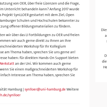
utzung von OER, über freie Lizenzen und die Frage,
im Unterricht behandeln kann? Anfang 2017 wurde
s Projekt SynLLOER gestartet mit dem Ziel, Open
 Hamburger Schulen und Hochschulen bekannter zu
tzung offener Bildungsmaterialien zu fördern.
Die
ten wir über das LI Fortbildungen zu OER und freien
a
ommen wir auch gerne direkt zu Ihnen an Ihre
eschneiderten Workshop für Ihr Kollegium
sse am Thema haben, sprechen Sie uns gerne an!
D
resse haben: für direkten Hands-On Support bieten
die
Werkstatt
an der Uni. Wir kommen auch gerne
He
 – wenn Sie einen maßgeschneiderten Workshop für
einfach Interesse am Thema haben, sprechen Sie
rsität Hamburg |
synlloer@uni-hamburg.de
Weitere
h.de/synlloer