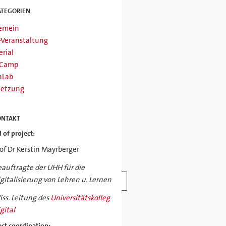
ATEGORIEN
gemein
-Veranstaltung
rial
Camp
nLab
netzung
ONTAKT
 of project:
of Dr Kerstin Mayrberger
auftragte der UHH für die
gitalisierung von Lehren u. Lernen
Mehr lesen
ss. Leitung des
Universitätskolleg
gital
ect coordination: