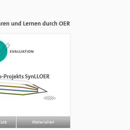
hren und Lernen durch OER
o-Projekts SynLLOER
nLab
Materialien