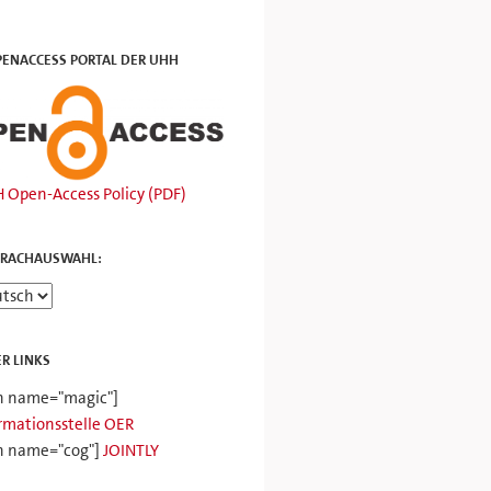
PENACCESS PORTAL DER UHH
 Open-Access Policy (PDF)
PRACHAUSWAHL:
R LINKS
n name="magic"]
rmationsstelle OER
n name="cog"]
JOINTLY