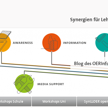
Synergien für Le
Blog des OERInf
rkshops Schule
Workshops Uni
SynLLOER ope