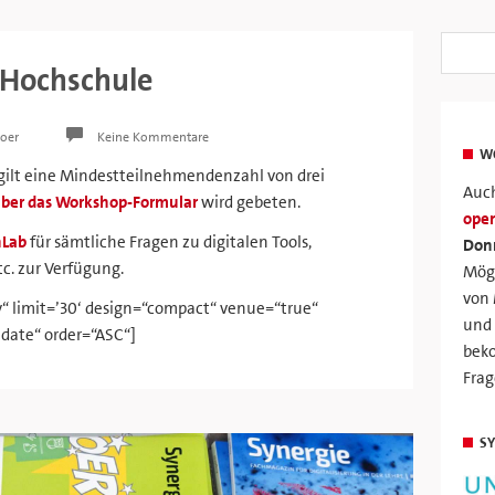
 Hochschule
loer
Keine Kommentare
W
gilt eine Mindestteilnehmendenzahl von drei
Auch
ber das Workshop-Formular
wird gebeten.
ope
nLab
für sämtliche Fragen zu digitalen Tools,
Donn
c. zur Verfügung.
Mögl
von 
ty“ limit=’30‘ design=“compact“ venue=“true“
und 
 date“ order=“ASC“]
bek
Frag
SY