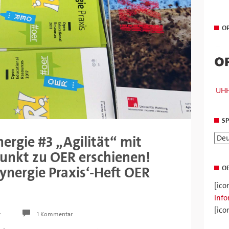
O
UHH
S
ergie #3 „Agilität“ mit
nkt zu OER erschienen!
Synergie Praxis‘-Heft OER
OE
[ico
Info
[ico
r
1 Kommentar