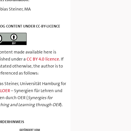
bias Steiner, MA
OG CONTENT UNDER CC-BY-LICENCE
content made available here is
ished under a
CC BY 4.0 licence
. If
stated otherwise, the author is to
eferenced as follows:
as Steiner, Universität Hamburg for
LLOER
– Synergien für Lehren und
en durch OER (
Synergies for
hing and Learning through OER
).
ÖRDERHINWEIS